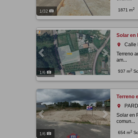
2
1871 m
1
/
32
Previous
Next
Solar en 
Calle
room
Terreno a
am...
2
937 m
So
1
/
6
Previous
Next
Terreno 
PARD
room
Solar en 
comun...
2
654 m
So
1
/
6