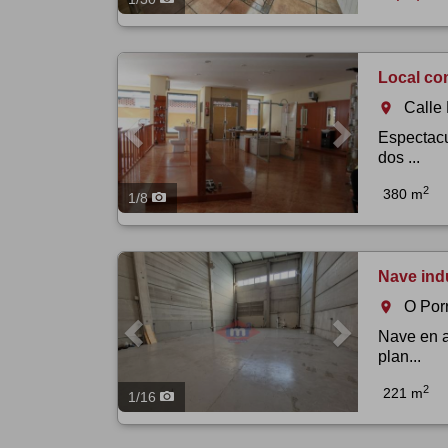
Previous
Next
Local co
Call
room
Espectacu
dos ...
2
380 m
1
/
8
Previous
Next
Nave indu
O Por
room
Nave en a
plan...
2
221 m
1
/
16