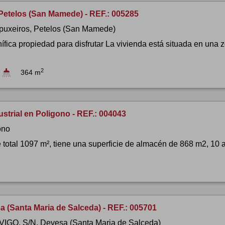
Petelos (San Mamede) - REF.: 005285
 puxeiros, Petelos (San Mamede)
fica propiedad para disfrutar La vivienda está situada en una z
2
364 m
strial en Poligono - REF.: 004043
ono
 total 1097 m², tiene una superficie de almacén de 868 m2, 10 as
a (Santa Maria de Salceda) - REF.: 005701
 VIGO, S/N, Devesa (Santa Maria de Salceda)