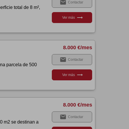
email
Contactar
ficie total de 8 m²,
trending_flat
Ver más
8.000 €/mes
email
Contactar
 una parcela de 500
trending_flat
Ver más
8.000 €/mes
email
Contactar
20 m2 se destinan a