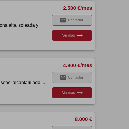
2.500 €/mes
email
Contactar
ona alta, soleada y
trending_flat
Ver más
4.800 €/mes
email
Contactar
eos, alcantarillado,...
trending_flat
Ver más
8.000 €