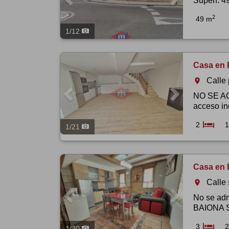
Superf. 49
2
49 m
1
/
12
Previous
Next
Casa en 
Calle 
room
NO SE ACE
acceso in
2
1
1
/
21
Previous
Next
Casa en 
Calle
room
No se a
BAIONA Se
3
2
1
/
30