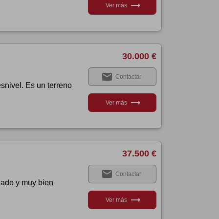
trending_flat
Ver más
30.000 €
email
Contactar
snivel. Es un terreno
trending_flat
Ver más
37.500 €
email
Contactar
leado y muy bien
trending_flat
Ver más