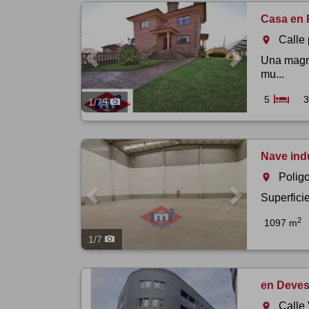
Previous
Next
Casa en 
Calle
room
Una magní
mu...
5
3
1
/
79
Previous
Next
Nave indu
Polig
room
Superficie
2
1097 m
1
/
7
en Deves
Calle
room