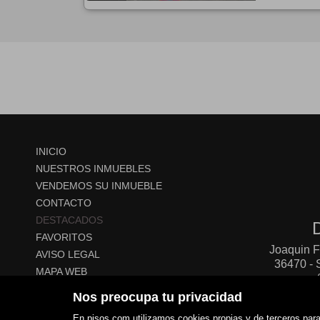
INICIO
NUESTROS INMUEBLES
VENDEMOS SU INMUEBLE
CONTACTO
DESTACADOS
FAVORITOS
Joaquin F
AVISO LEGAL
36470 
MAPA WEB
POLÍTICA DE COOKIES
Nos preocupa tu privacidad
En pisos.com utilizamos cookies propias y de terceros para 