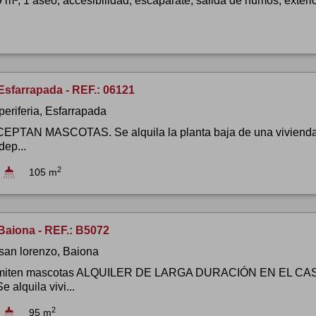
 m², 1 aseo, accesibilidad, escaparate, salida de humos, exterio
Esfarrapada - REF.: 06121
periferia, Esfarrapada
PTAN MASCOTAS. Se alquila la planta baja de una vivienda 
dep...
2
105 m
Baiona - REF.: B5072
 san lorenzo, Baiona
dmiten mascotas ALQUILER DE LARGA DURACIÓN EN EL C
 alquila vivi...
2
95 m