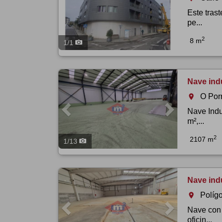
Este tras
pe...
2
8 m
1
/
1
Previous
Next
Nave indu
O Por
room
Nave Indu
m²,...
2
2107 m
1
/
13
Previous
Next
Nave indu
Políg
room
Nave con 
oficin...