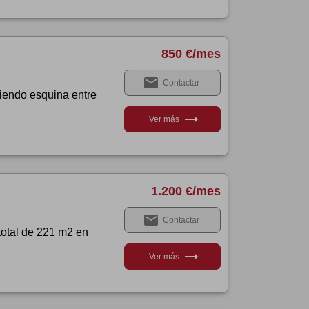
850 €/mes
email
Contactar
ciendo esquina entre
trending_flat
Ver más
1.200 €/mes
email
Contactar
total de 221 m2 en
trending_flat
Ver más