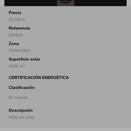
Precio
20.000 €
Referencia
004626
Zona
PERIFERIA
Superficie solar
2
8000 m
CERTIFICACIÓN ENERGÉTICA
Clasificación
En trámite
Descripción
8000 m² solar.