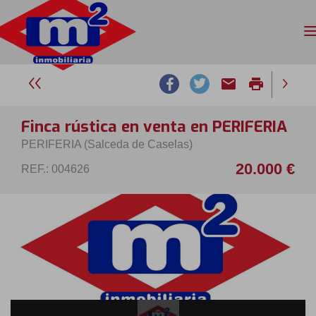
email
print
Finca rústica en venta en PERIFERIA
PERIFERIA (Salceda de Caselas)
20.000 €
REF.: 004626