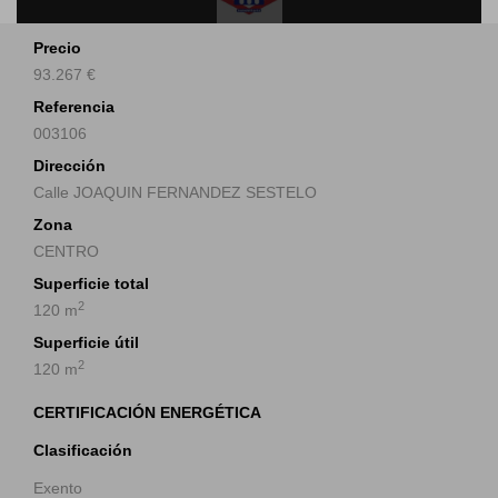
Precio
93.267 €
Referencia
003106
Dirección
Calle JOAQUIN FERNANDEZ SESTELO
Zona
CENTRO
Superficie total
2
120 m
Superficie útil
2
120 m
CERTIFICACIÓN ENERGÉTICA
Clasificación
Exento