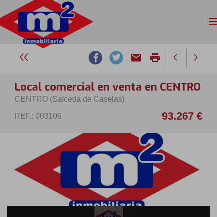
email
print
Local comercial en venta en CENTRO
CENTRO (Salceda de Caselas)
93.267 €
REF.: 003106