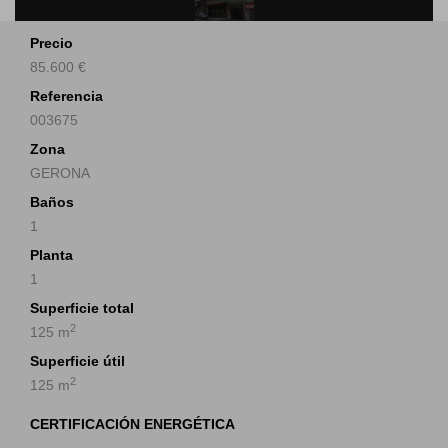
Precio
85.600 €
Referencia
003675
Zona
GERONA
Baños
1
Planta
1
Superficie total
2
125 m
Superficie útil
2
125 m
CERTIFICACIÓN ENERGÉTICA