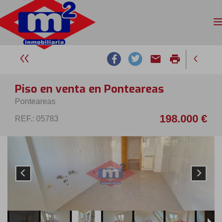
email
print
Piso en venta en Ponteareas
Ponteareas
198.000 €
REF.: 05783