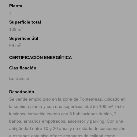
Planta
7
Superficie total
2
109 m
Superficie útil
2
99 m
CERTIFICACIÓN ENERGÉTICA
Clasificación
En trámite
Descripción
Se vende amplio piso en la zona de Ponteareas, ubicado en
la séptima planta y con una superficie total de 109 m². Este
luminoso inmueble cuenta con 3 habitaciones dobles, 2
baños, armarios empotrados, ascensor y parking. Con una
antigüedad entre 10 y 20 años y en estado de conservación
a estrenar, este piso ofrece acabados de calidad como