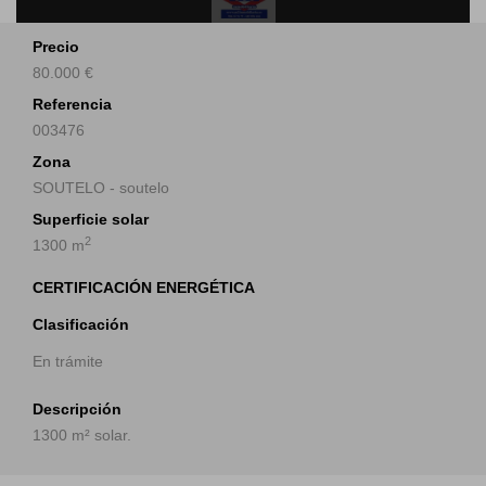
Precio
80.000 €
Referencia
003476
Zona
SOUTELO - soutelo
Superficie solar
2
1300 m
CERTIFICACIÓN ENERGÉTICA
Clasificación
En trámite
Descripción
1300 m² solar.