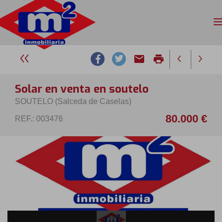
email
print
Solar en venta en soutelo
SOUTELO (Salceda de Caselas)
80.000 €
REF.: 003476