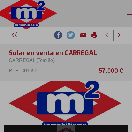
email
print
Solar en venta en CARREGAL
CARREGAL (Tomiño)
57.000 €
REF.: 001693