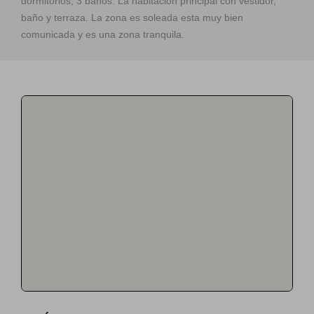
dormitorios, 3 baños. La habitación principal con vestidor,
baño y terraza. La zona es soleada esta muy bien
comunicada y es una zona tranquila.