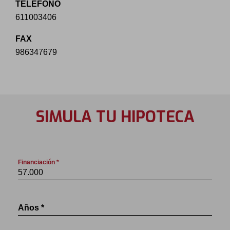
TELÉFONO
611003406
FAX
986347679
SIMULA TU HIPOTECA
Financiación *
Años *