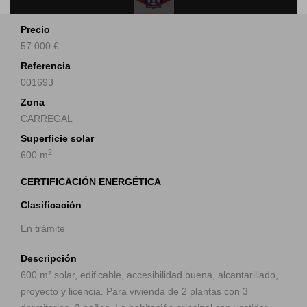
Precio
57.000 €
Referencia
001693
Zona
CARREGAL
Superficie solar
2
600 m
CERTIFICACIÓN ENERGÉTICA
Clasificación
En trámite
Descripción
600 m² solar, edificable, accesibilidad buena, alcantarillado,
proyecto y licencia. Para vivienda de 2 plantas con 3