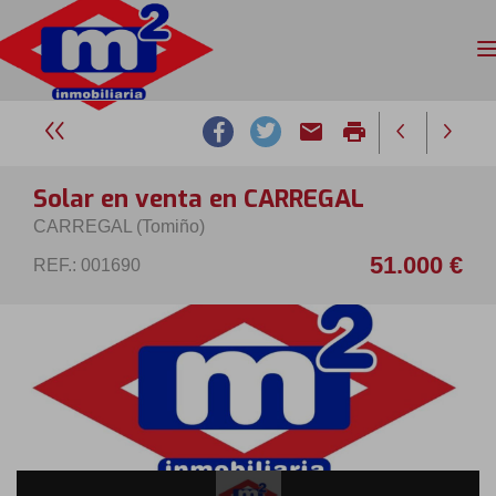
email
print
Solar en venta en CARREGAL
CARREGAL (Tomiño)
51.000 €
REF.: 001690