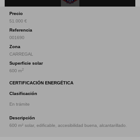
Precio
51.000 €
Referencia
001690
Zona
CARREGAL
Superficie solar
2
600 m
CERTIFICACIÓN ENERGÉTICA
Clasificación
En trámite
Descripción
600 m² solar, edificable, accesibilidad buena, alcantarillado.