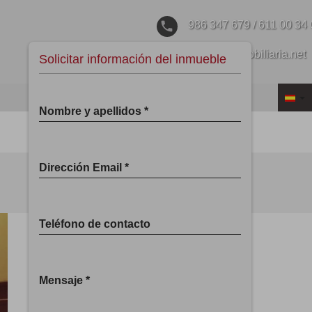
phone
986 347 679 / 611 00 34
email
m2@m2inmobiliaria.net
Solicitar información del inmueble
Nombre y apellidos *
email
print
ANTERIOR
Dirección Email *
Teléfono de contacto
Mensaje *