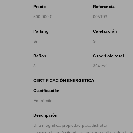
Precio
Referencia
500.000 €
005193
Parking
Calefacción
Si
Si
Baños
Superficie total
2
3
364 m
CERTIFICACIÓN ENERGÉTICA
Clasificación
En trámite
Descripción
Una magnífica propiedad para disfrutar
La vivienda está situada en una zona alta, soleada 