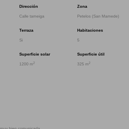
Dirección
Zona
Calle tameiga
Petelos (San Mamede)
Terraza
Habitaciones
Si
5
Superficie solar
Superficie útil
2
2
1200 m
325 m
y muy bien comunicada.