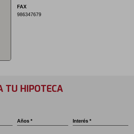
FAX
986347679
A TU HIPOTECA
Años *
Interés *