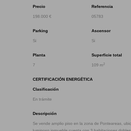
Precio
Referencia
198.000 €
05783
Parking
Ascensor
Si
Si
Planta
Superficie total
2
7
109 m
CERTIFICACIÓN ENERGÉTICA
Clasificación
En trámite
Descripción
Se vende amplio piso en la zona de Ponteareas, ubica
luminoso inmueble cuenta con 3 habitaciones dobles