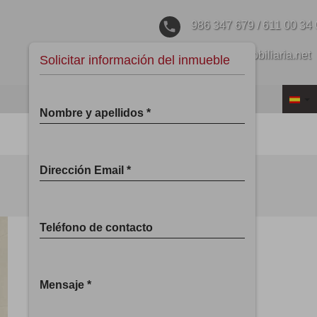
phone
986 347 679 / 611 00 34
email
m2@m2inmobiliaria.net
Solicitar información del inmueble
Nombre y apellidos *
email
print
ANTERIOR
Dirección Email *
Teléfono de contacto
Mensaje *