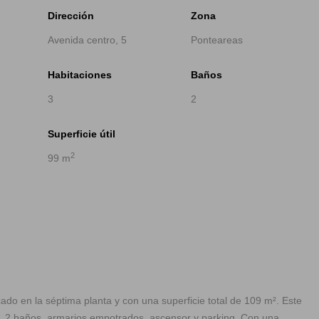
Dirección
Zona
Avenida centro, 5
Ponteareas
Habitaciones
Baños
3
2
Superficie útil
2
99 m
do en la séptima planta y con una superficie total de 109 m². Este
, 2 baños, armarios empotrados, ascensor y parking. Con una