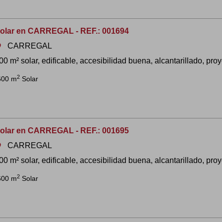
olar en CARREGAL - REF.: 001694
CARREGAL
om
00 m² solar, edificable, accesibilidad buena, alcantarillado, proye
2
600 m
Solar
olar en CARREGAL - REF.: 001695
CARREGAL
om
00 m² solar, edificable, accesibilidad buena, alcantarillado, proye
2
600 m
Solar