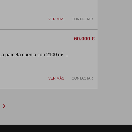
VER MÁS
CONTACTAR
60.000 €
La parcela cuenta con 2100 m² ...
VER MÁS
CONTACTAR
chevron_right
e