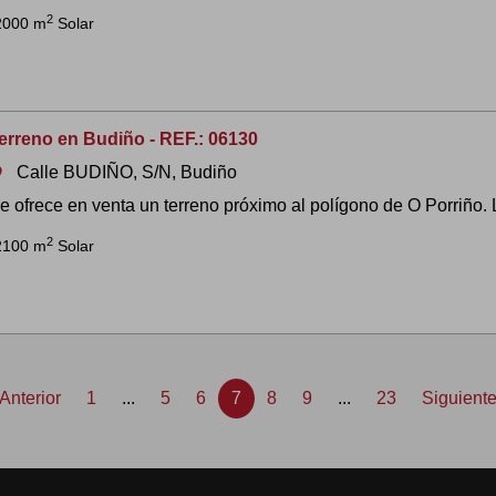
2
2000 m
Solar
erreno en Budiño - REF.: 06130
Calle BUDIÑO, S/N, Budiño
om
e ofrece en venta un terreno próximo al polígono de O Porriño. 
2
2100 m
Solar
Anterior
1
...
5
6
7
8
9
...
23
Siguient