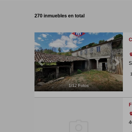
270 inmuebles en total
Previous
Next
C
ro
S
1
/
12
Fotos
F
ro
4