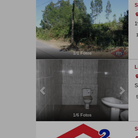
S
ro
1
1
/
1
Fotos
Previous
Next
L
ro
S
1
/
6
Fotos
S