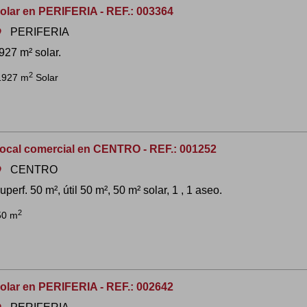
olar en PERIFERIA - REF.: 003364
PERIFERIA
om
927 m² solar.
2
1927 m
Solar
ocal comercial en CENTRO - REF.: 001252
CENTRO
om
uperf. 50 m², útil 50 m², 50 m² solar, 1 , 1 aseo.
2
50 m
olar en PERIFERIA - REF.: 002642