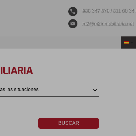
phone
986 347 679 / 611 00 34
email
m2@m2inmobiliaria.net
ILIARIA
as las situaciones
BUSCAR