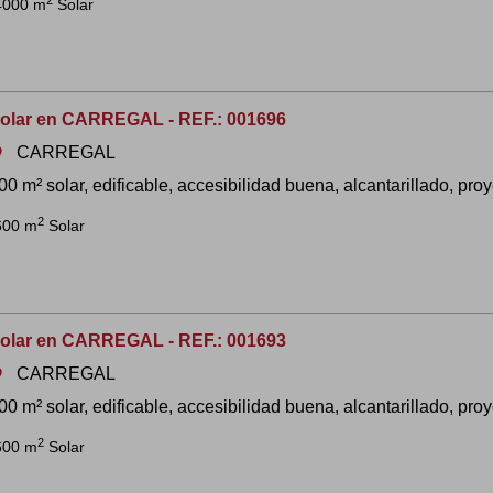
4000 m
Solar
olar en CARREGAL - REF.: 001696
CARREGAL
om
00 m² solar, edificable, accesibilidad buena, alcantarillado, proye
2
600 m
Solar
olar en CARREGAL - REF.: 001693
CARREGAL
om
00 m² solar, edificable, accesibilidad buena, alcantarillado, proye
2
600 m
Solar