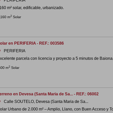
PERIFERIA
om
160 m² solar, edificable, urbanizado.
2
1160 m
Solar
olar en PERIFERIA - REF.: 003586
PERIFERIA
om
xcelente parcela con licencia y proyecto a 5 minutos de Baiona, 
2
600 m
Solar
erreno en Devesa (Santa Maria de Sa... - REF.: 06002
Calle SOUTELO, Devesa (Santa Maria de Sa...
om
olar Urbano de 2.000 m² – Amplio, Llano, con Buen Acceso y To