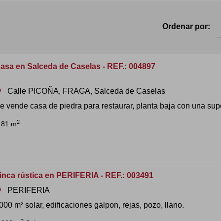
Ordenar por:
asa en Salceda de Caselas - REF.: 004897
Calle PICOÑA, FRAGA, Salceda de Caselas
om
e vende casa de piedra para restaurar, planta baja con una sup
2
181 m
inca rústica en PERIFERIA - REF.: 003491
PERIFERIA
om
000 m² solar, edificaciones galpon, rejas, pozo, llano.
2